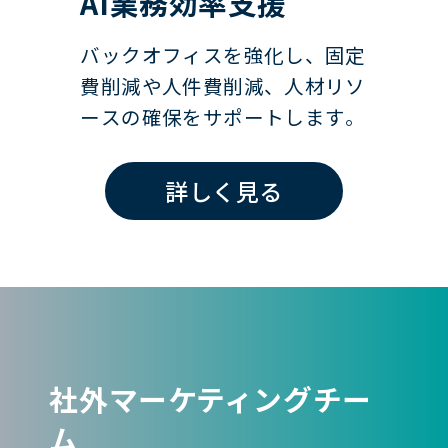
AI業務効率支援
バ
ッ
ク
オ
フ
ィ
ス
を
強
化
し
、
固
定
費
削
減
や
人
件
費
削
減
、
人
材
リ
ソ
ー
ス
の
確
保
を
サ
ポ
ー
ト
し
ま
す
。
詳しく見る
社外マーケティングチー
ム