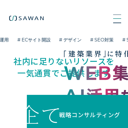
LINE相談はこちら
用
# ECサイト開設
# デザイン
# SEO対策
# S
社内に足りないリソースを
一気通貫でご提供します
戦略コンサルティング