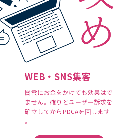
WEB・SNS集客
闇
雲
に
お
金
を
か
け
て
も
効
果
は
で
ま
せ
ん
。
確
り
と
ユ
ー
ザ
ー
訴
求
を
確
立
し
て
か
ら
P
D
C
A
を
回
し
ま
す
。