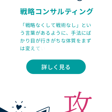
戦略コンサルティング
「
戦
略
な
く
し
て
戦
術
な
し
」
と
い
う
言
葉
が
あ
る
よ
う
に
、
手
法
に
ば
か
り
目
が
行
き
が
ち
な
体
質
を
ま
ず
は
変
え
て
い
き
ま
す
。
詳しく見る