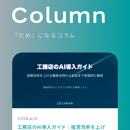
「ため」になるコラム
2026,4,15
2
工務店のAI導入ガイド｜経営効率を上げ