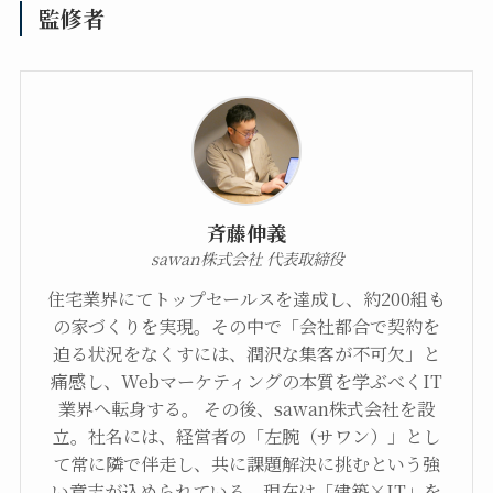
監修者
斉藤伸義
sawan株式会社 代表取締役
住宅業界にてトップセールスを達成し、約200組も
の家づくりを実現。その中で「会社都合で契約を
迫る状況をなくすには、潤沢な集客が不可欠」と
痛感し、Webマーケティングの本質を学ぶべくIT
業界へ転身する。 その後、sawan株式会社を設
立。社名には、経営者の「左腕（サワン）」とし
て常に隣で伴走し、共に課題解決に挑むという強
い意志が込められている。現在は「建築×IT」を