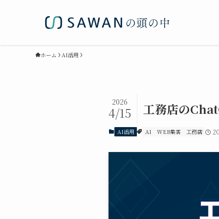
ホーム
AI活用
2026
工務店のCha
4/15
AI活用
AI
WEB集客
工務店
2