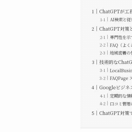
ChatGPTが
AI検索と
ChatGPT
専門性を示
FAQ（よ
地域密着の
技術的なCha
LocalBu
FAQPag
Googleビ
定期的な情
口コミ管理
ChatGPT