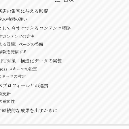
工務店の集客に与える影響
従来の検索の違い
対策として今すぐできるコンテンツ戦略
すコンテンツの充実
くある質問）ページの整備
情報を発信する
tGPT対策：構造化データの実装
siness スキーマの設定
e スキーマの設定
ジネスプロフィールとの連携
報更新
の重要性
対策で継続的な成果を出すために